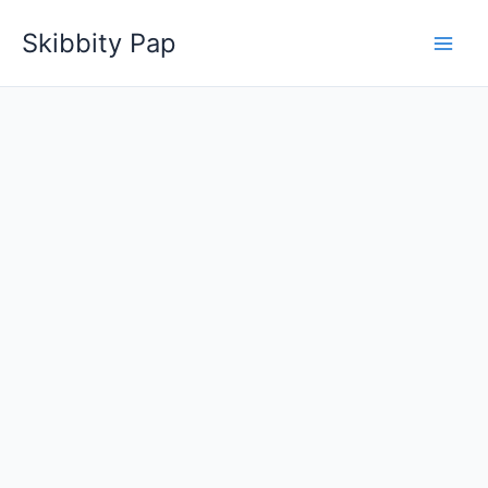
Skip
Skibbity Pap
to
content